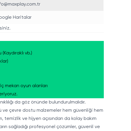
nfo@maxplay.com.tr
ogle Haritalar
siniz.
Kaydıraklı vb.)
lar)
 iç mekan oyun alanları
eriyoruz.
klılığı da göz önünde bulundurulmalıdır.
lü ve çevre dostu malzemeler hem güvenliği hem
rı, temizlik ve hijyen açısından da kolay bakım
aların sağladığı profesyonel çözümler, güvenli ve