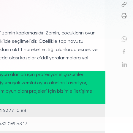
ri zemin kaplamasıdır. Zemin, çocukların oyun
lde seçilmelidir. Özellikle top havuzu,
ların aktif hareket ettiği alanlarda esnek ve
ede olası kazalar ciddi yaralanmalara yol
yun alanları için profesyonel çözümler
(yumuşak zemin) oyun alanları tasarlıyor,
 oyun alanı projeleri için bizimle iletişime
16 377 10 88
32 069 53 17