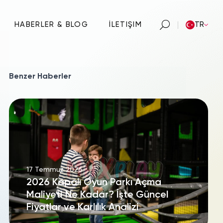
HABERLER & BLOG
İLETIŞIM
TR
Benzer Haberler
17 Temmuz 2026
2026 Kapalı Oyun Parkı Açma
Maliyeti Ne Kadar? İşte Güncel
Fiyatlar ve Karlılık Analizi