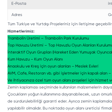
E-Posta
i
Adres
Go
Tüm Türkiye ve Yurtdışı Projeleriniz için iletişime geçebilir
Hizmetlerimiz:
Trambolin Üretimi – Trambolin Park Kurulumu
Top Havuzu Üretimi – Top Havuzlu Oyun Alanları Kurulumu (
İnteraktif Oyun Grupları (Hareket Eden Yumuşak Oyuncak
Kum Havuzu – Kum Oyun Alanı
Anaokulu ve Kreş için oyun alanları – Meslek Evleri
AVM, Cafe, Restoran vb. gibi işletmeler için kapalı alan –
Ve ihtiyacınıza özel tüm oyun alanı projeleri için hizmet v
Zemin kaplaması seçiminde kullanılan malzemelerin dayanı
Çocukların yoğun kullanımına dayanabilecek, uzun ömür
de sürdürülebilirliği garanti eder. Ayrıca zemin kaplamala
yapılabilir olmalıdır. Bu noktada oyun alanı üreticisi firm