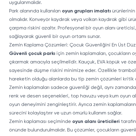
uygulanmalıdır.
Park alanında kullanılan
oyun grupları imalatı
ürünlerinin
olmalıdır. Konveyör kaydırak veya volkan kaydırak gibi ür
çarpma riskini azaltır. Profesyonel bir oyun alanı üretici
sağlayarak güvenli bir oyun ortamı sunar.
Zemin Kaplama Çözümleri: Çocuk Güvenliğini En Üst Dü
Güvenli çocuk parkı
için zemin kaplamaları, çocukların o
çıkarmak amacıyla seçilmelidir. Kauçuk, EVA köpük ve özel
sayesinde düşme riskini minimize eder. Özellikle trambo
hareketin olduğu alanlarda bu tip zemin çözümleri kritik
Zemin kaplamaları sadece güvenliği değil, aynı zamanda e
renk ve desen seçenekleri, top havuzu veya kum oyun alan
oyun deneyimini zenginleştirir. Ayrıca zemin kaplamalarını
sürecini kolaylaştırır ve uzun ömürlü kullanım sağlar.
Zemin kaplaması seçiminde
oyun alanı üreticileri
tarafın
önünde bulundurulmalıdır. Bu çözümler, çocukların güvenli