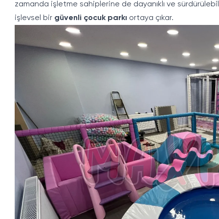
zamanda işletme sahiplerine de dayanıklı ve sürdürülebil
işlevsel bir
güvenli çocuk parkı
ortaya çıkar.