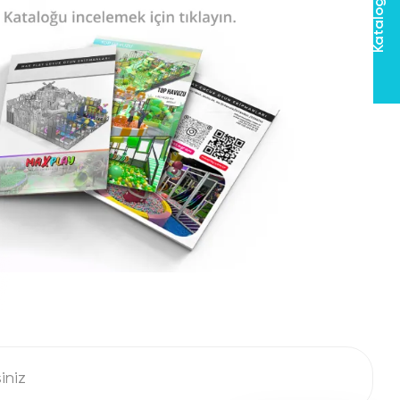
Hızlı Teklif Al
Katalog
i geliştirmelerine ve sosyalleşmelerine yardımcı
ın yaratıcı ve özgür düşünmelerini teşvik eder.
reketleri, çocuklarda sakinleştirici bir etki
i şunlardır:
ir.
rlanmıştır.
ygulama gerektiren bir süreçtir. Aşağıda, kum oyun