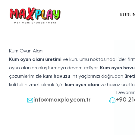
KURU
Kum Oyun Alanı
Kum oyun alanı üretimi
ve kurulumu noktasında lider fi
Hakkımızda
oyun alanları oluşturmaya devam ediyor.
Kum oyun havuz
çözümlerimizle
kum havuzu
ihtiyaçlarınızı doğrudan
üret
E-Katalog
kaliteli hizmet almak için
kum oyun alanı
ve havuz üretic
Devamını
Sertifikalar
info@maxplay.com.tr
+90 21