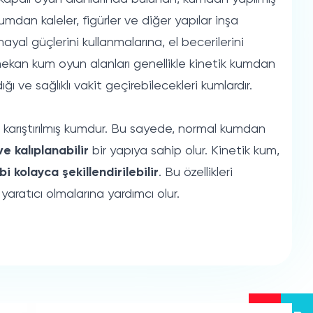
mdan kaleler, figürler ve diğer yapılar inşa
ayal güçlerini kullanmalarına, el becerilerini
 mekan kum oyun alanları genellikle kinetik kumdan
ğı ve sağlıklı vakit geçirebilecekleri kumlardır.
le karıştırılmış kumdur. Bu sayede, normal kumdan
e kalıplanabilir
bir yapıya sahip olur. Kinetik kum,
 kolayca şekillendirilebilir
. Bu özellikleri
yaratıcı olmalarına yardımcı olur.
bir firmadır. İç mekan ve dış mekan kum havuzları,
ek için kullanılan kalıplar ve diğer aksesuarlar gibi
 alanlarını parklar, kreşler, okul öncesi eğitim
anlarda kurmaktadır.MaxPlay kum oyun alanları,