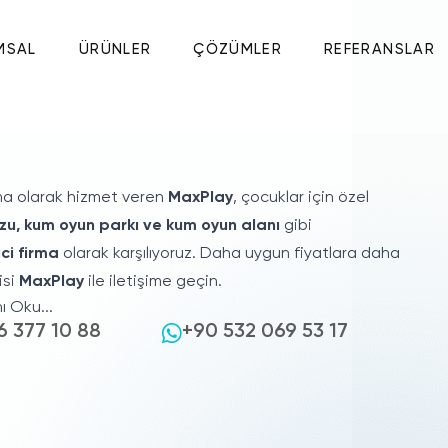
MSAL
ÜRÜNLER
ÇÖZÜMLER
REFERANSLAR
rma olarak hizmet veren
MaxPlay
, çocuklar için özel
u, kum oyun parkı ve kum oyun alanı
gibi
ici firma
olarak karşılıyoruz. Daha uygun fiyatlara daha
isi
MaxPlay
ile iletişime geçin.
 Oku...
6 377 10 88
+90 532 069 53 17