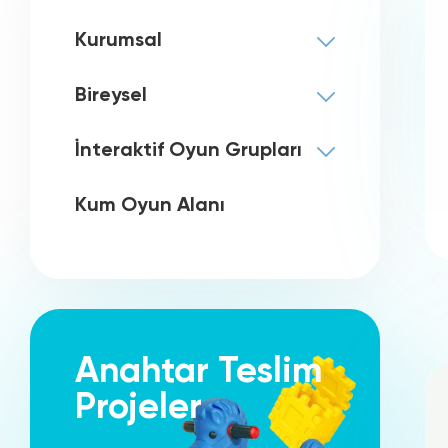
Kurumsal
Bireysel
Soft Play
Trambolin Park
İnteraktif Oyun Grupları
Top Havuzu
Trambolin
Kum Oyun Alanı
İnteraktif Oyuncaklar
Konveyör Kaydırak
İnovatif Ürünler
Kule Kaydırak
Tırmanma Duvarı
Anahtar Teslim
Volkan Kaydırak
Projeler