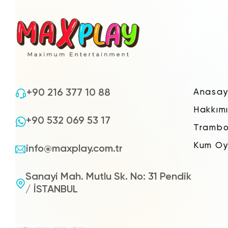
+90 216 377 10 88
Anasay
Hakkım
+90 532 069 53 17
Trambo
Kum Oy
info@maxplay.com.tr
Sanayi Mah. Mutlu Sk. No: 31 Pendik
/ İSTANBUL