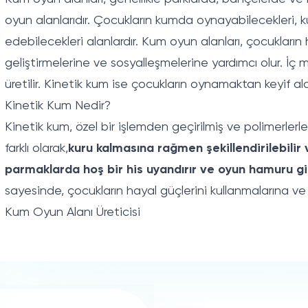
oyun alanlarıdır. Çocukların kumda oynayabilecekleri, ku
edebilecekleri alanlardır. Kum oyun alanları, çocukların h
geliştirmelerine ve sosyalleşmelerine yardımcı olur. İç
üretilir. Kinetik kum ise çocukların oynamaktan keyif aldı
Kinetik Kum Nedir?
Kinetik kum, özel bir işlemden geçirilmiş ve polimerler
farklı olarak,
kuru kalmasına rağmen şekillendirilebilir v
parmaklarda hoş bir his uyandırır ve oyun hamuru gibi
sayesinde, çocukların hayal güçlerini kullanmalarına ve 
Kum Oyun Alanı Üreticisi
MaxPlay
, Türkiye'de
kum oyun alanları
üreten ve kuran 
kinetik kum masaları, kumdan kaleler ve figürler inşa etm
geniş bir ürün yelpazesine sahiptirler. MaxPlay, kum oyun
kurumları, oyun alanları ve restoranlar gibi çeşitli mek