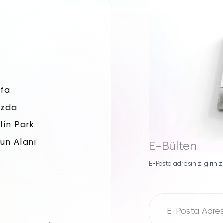
çocukların hayal güçlerini kullanmalarına, el becerilerin
olacak şekilde tasarlanmıştır. Kumda oynamak, çocuklar
Ayrıca, kumun dokusu ve kumda oynamanın tekrarlayan ha
yaratabilir.
MaxPlay kum oyun alanlarının bazı özellikler
Yüksek kaliteli ve dayanıklı malzemelerden üretilmişt
Çocukların güvenliğini göz önünde bulundurarak tasa
fa
Farklı boyutlarda ve modellerde mevcuttur.
ızda
İç mekan ve dış mekan kullanımı için uygundur.
lin Park
Kolay kurulum ve sökme.
un Alanı
E-Bülten
Temizlenmesi kolaydır.
Kum Oyun Alanı Kurulumu
E-Posta adresinizi giriniz
Kum oyun alanı kurulumu, dikkatli planlama ve doğru u
alanı kurulumunun temel aşamalarını bulabilirsiniz:
1. Planlama ve Tasarım: