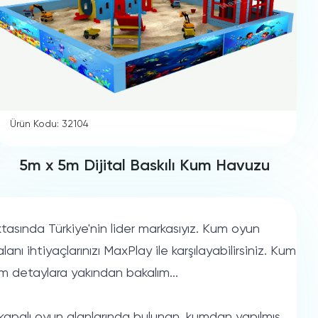
Ürün Kodu: 32104
5m x 5m Dijital Baskılı Kum Havuzu
asında Türkiye'nin lider markasıyız. Kum oyun
ı ihtiyaçlarınızı MaxPlay ile karşılayabilirsiniz. Kum
m detaylara yakından bakalım...
 kapalı oyun alanlarında bulunan, kumdan yapılmış