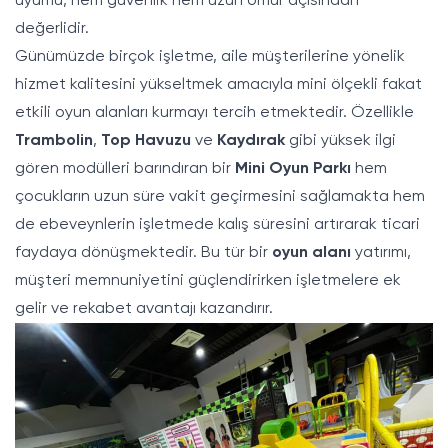
uyumu, hem güvenlik hem uzun ömür açısından
değerlidir.
Günümüzde birçok işletme, aile müşterilerine yönelik
hizmet kalitesini yükseltmek amacıyla mini ölçekli fakat
etkili oyun alanları kurmayı tercih etmektedir. Özellikle
Trambolin
,
Top Havuzu
ve
Kaydırak
gibi yüksek ilgi
gören modülleri barındıran bir
Mini Oyun Parkı
hem
çocukların uzun süre vakit geçirmesini sağlamakta hem
de ebeveynlerin işletmede kalış süresini artırarak ticari
faydaya dönüşmektedir. Bu tür bir
oyun alanı
yatırımı,
müşteri memnuniyetini güçlendirirken işletmelere ek
gelir ve rekabet avantajı kazandırır.