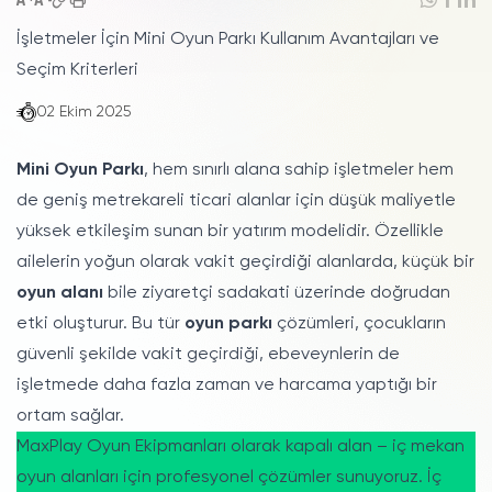
İşletmeler İçin Mini Oyun Parkı Kullanım Avantajları ve
Seçim Kriterleri
02 Ekim 2025
Mini Oyun Parkı
, hem sınırlı alana sahip işletmeler hem
de geniş metrekareli ticari alanlar için düşük maliyetle
yüksek etkileşim sunan bir yatırım modelidir. Özellikle
ailelerin yoğun olarak vakit geçirdiği alanlarda, küçük bir
oyun alanı
bile ziyaretçi sadakati üzerinde doğrudan
etki oluşturur. Bu tür
oyun parkı
çözümleri, çocukların
güvenli şekilde vakit geçirdiği, ebeveynlerin de
işletmede daha fazla zaman ve harcama yaptığı bir
ortam sağlar.
MaxPlay Oyun Ekipmanları olarak kapalı alan – iç mekan
oyun alanları için profesyonel çözümler sunuyoruz. İç