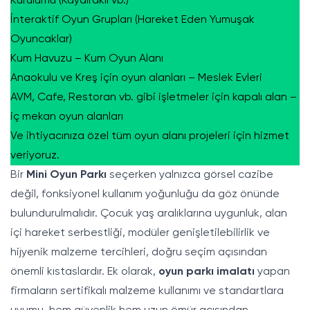
Kurulumu (Kaydıraklı vb.)
İnteraktif Oyun Grupları (Hareket Eden Yumuşak
Oyuncaklar)
Kum Havuzu – Kum Oyun Alanı
Anaokulu ve Kreş için oyun alanları – Meslek Evleri
AVM, Cafe, Restoran vb. gibi işletmeler için kapalı alan –
iç mekan oyun alanları
Ve ihtiyacınıza özel tüm oyun alanı projeleri için hizmet
veriyoruz.
Bir
Mini Oyun Parkı
seçerken yalnızca görsel cazibe
değil, fonksiyonel kullanım yoğunluğu da göz önünde
bulundurulmalıdır. Çocuk yaş aralıklarına uygunluk, alan
içi hareket serbestliği, modüler genişletilebilirlik ve
hijyenik malzeme tercihleri, doğru seçim açısından
önemli kıstaslardır. Ek olarak,
oyun parkı imalatı
yapan
firmaların sertifikalı malzeme kullanımı ve standartlara