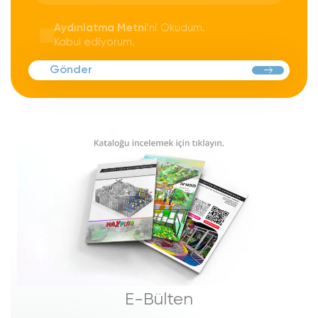
Aydınlatma Metni
’ni Okudum.
Kabul ediyorum.
Gönder
E-Bülten