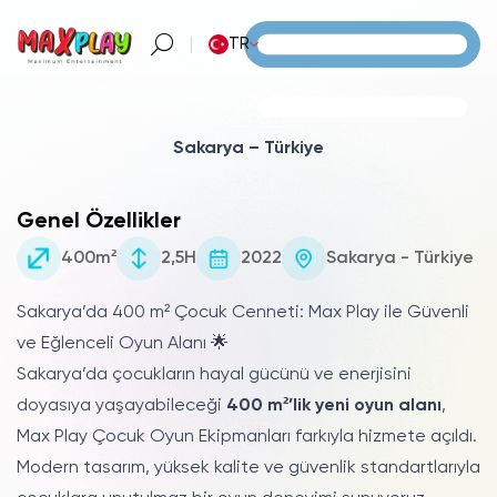
TR
Sakarya – Türkiye
Genel Özellikler
400m²
2,5H
2022
Sakarya - Türkiye
Sakarya’da 400 m² Çocuk Cenneti: Max Play ile Güvenli
ve Eğlenceli Oyun Alanı 🌟
Sakarya’da çocukların hayal gücünü ve enerjisini
doyasıya yaşayabileceği
400 m²’lik yeni oyun alanı
,
Max Play Çocuk Oyun Ekipmanları farkıyla hizmete açıldı.
Modern tasarım, yüksek kalite ve güvenlik standartlarıyla