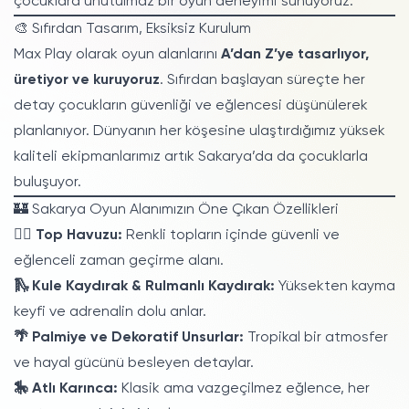
çocuklara unutulmaz bir oyun deneyimi sunuyoruz.
🎨 Sıfırdan Tasarım, Eksiksiz Kurulum
Max Play olarak oyun alanlarını
A’dan Z’ye tasarlıyor,
üretiyor ve kuruyoruz
. Sıfırdan başlayan süreçte her
detay çocukların güvenliği ve eğlencesi düşünülerek
planlanıyor. Dünyanın her köşesine ulaştırdığımız yüksek
kaliteli ekipmanlarımız artık Sakarya’da da çocuklarla
buluşuyor.
🏰 Sakarya Oyun Alanımızın Öne Çıkan Özellikleri
🏊‍♂️ Top Havuzu:
Renkli topların içinde güvenli ve
eğlenceli zaman geçirme alanı.
🛝 Kule Kaydırak & Rulmanlı Kaydırak:
Yüksekten kayma
keyfi ve adrenalin dolu anlar.
🌴 Palmiye ve Dekoratif Unsurlar:
Tropikal bir atmosfer
ve hayal gücünü besleyen detaylar.
🎠 Atlı Karınca:
Klasik ama vazgeçilmez eğlence, her