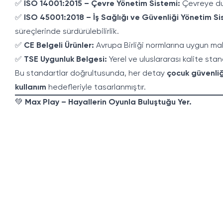
✅
ISO 14001:2015 – Çevre Yönetim Sistemi:
Çevreye duy
✅
ISO 45001:2018 – İş Sağlığı ve Güvenliği Yönetim Si
süreçlerinde sürdürülebilirlik.
✅
CE Belgeli Ürünler:
Avrupa Birliği normlarına uygun mal
✅
TSE Uygunluk Belgesi:
Yerel ve uluslararası kalite stan
Bu standartlar doğrultusunda, her detay
çocuk güvenliğ
kullanım
hedefleriyle tasarlanmıştır.
💚
Max Play – Hayallerin Oyunla Buluştuğu Yer.