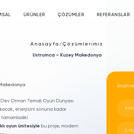
MSAL
ÜRÜNLER
ÇÖZÜMLER
REFERANSLAR
Anasayfa
/
Çözümlerimiz
Ustrumca – Kuzey Makedonya
 Makedonya
Anahtar
ik Dev Orman Temalı Oyun Dünyası
acak, enerjisini sonuna kadar
tamamladık!
klı oyun ünitesiyle
bu proje, modern