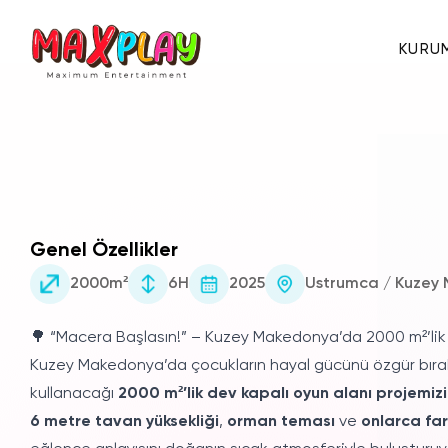
KURU
Hakkımızda
Genel Özellikler
E-Katalog
2000m²
6H
2025
Ustrumca / Kuzey
Sertifikalar
🌳 “Macera Başlasın!” – Kuzey Makedonya’da 2000 m²’l
Kuzey Makedonya’da çocukların hayal gücünü özgür bırak
kullanacağı
2000 m²’lik dev kapalı oyun alanı projemizi
6 metre tavan yüksekliği
,
orman teması
ve
onlarca far