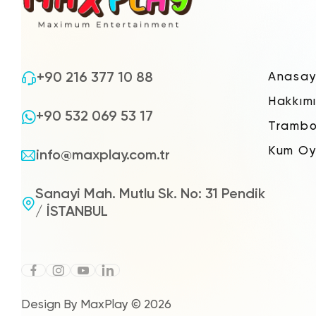
+90 216 377 10 88
Anasay
Hakkım
+90 532 069 53 17
Trambo
Kum Oy
info@maxplay.com.tr
Sanayi Mah. Mutlu Sk. No: 31 Pendik
/ İSTANBUL
Design By MaxPlay © 2026