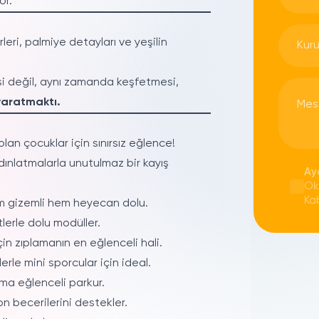
or.
eri, palmiye detayları ve yeşilin
si değil, aynı zamanda keşfetmesi,
yaratmaktı.
lan çocuklar için sınırsız eğlence!
dınlatmalarla unutulmaz bir kayış
Ay
Ok
Ka
em gizemli hem heyecan dolu.
lerle dolu modüller.
çin zıplamanın en eğlenceli hali.
rle mini sporcular için ideal.
 ama eğlenceli parkur.
 becerilerini destekler.