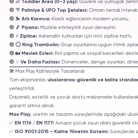
🟢 👶
Toddler Area (0–3 yaş):
Güvenli ve yumuşak zeminl
🟢 🌴
Palmiye & UFO Top Şelalesi:
Orman temalı interakt
🟢 🎠
Atlı Karınca:
Klasik eğlencenin modern yorumu.
🟢 🎵
Piyano:
Müzikle etkileşimli oyun deneyimi.
🟢 ⚡
Zipline:
Adrenalin tutkunları için mini zipline hattı.
🟢 ⭕
Ring Trambolin:
Grup oyunlarına uygun ritmik zıpla
🟢 🏡
Meslek Evleri:
Rol yapma ve sosyal becerileri deste
🟢 ✨
Ve Daha Fazlası:
Dönenceler, denge oyunları, dinlen
🛠️ Max Play Kalitesiyle Tasarlandı
Tüm ekipmanlar,
uluslararası güvenlik ve kalite standa
yerleştirildi.
Dayanıklı, estetik ve çocuk dostu malzemeler kullanıla
garanti altına alındı.
Max Play
, üretim ve tasarım süreçlerinde aşağıdaki ulusla
✅
EN 1176 / EN 1177:
Avrupa çocuk oyun alanı güvenlik st
✅
ISO 9001:2015 – Kalite Yönetim Sistemi:
Süreçlerde sü