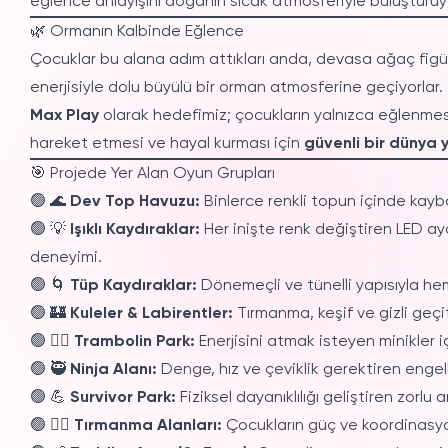
eğlence anlayışını doğanın sıcak atmosferiyle buluşturuy
🌿 Ormanın Kalbinde Eğlence
Çocuklar bu alana adım attıkları anda, devasa ağaç figürl
enerjisiyle dolu büyülü bir orman atmosferine geçiyorlar.
Max Play
olarak hedefimiz; çocukların yalnızca eğlenme
hareket etmesi ve hayal kurması için
güvenli bir dünya 
🎯 Projede Yer Alan Oyun Grupları
🟢 🌊
Dev Top Havuzu:
Binlerce renkli topun içinde kaybo
🟢 💡
Işıklı Kaydıraklar:
Her inişte renk değiştiren LED ay
deneyimi.
🟢 🌀
Tüp Kaydıraklar:
Dönemeçli ve tünelli yapısıyla h
🟢 🏰
Kuleler & Labirentler:
Tırmanma, keşif ve gizli geçit
🟢 🤸‍♂️
Trambolin Park:
Enerjisini atmak isteyen minikler i
🟢 🥷
Ninja Alanı:
Denge, hız ve çeviklik gerektiren engelle
🟢 💪
Survivor Park:
Fiziksel dayanıklılığı geliştiren zorlu
🟢 🧗‍♀️
Tırmanma Alanları:
Çocukların güç ve koordinasyon