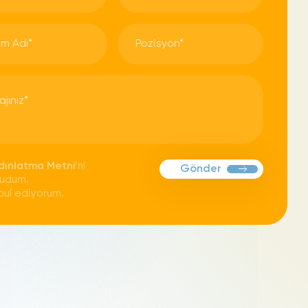
dınlatma Metni
’ni
Gönder
udum.
bul ediyorum.