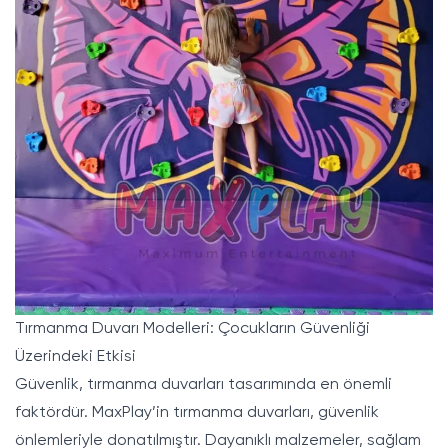
Tırmanma Duvarı Modelleri: Çocukların Güvenliği
Üzerindeki Etkisi
Güvenlik, tırmanma duvarları tasarımında en önemli
faktördür. MaxPlay’in tırmanma duvarları, güvenlik
önlemleriyle donatılmıştır. Dayanıklı malzemeler, sağlam