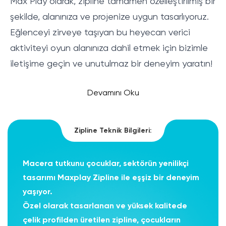
Max Play olarak,
zipline
tamamen özelleştirilmiş bir
şekilde, alanınıza ve projenize uygun tasarlıyoruz.
Eğlenceyi zirveye taşıyan bu heyecan verici
aktiviteyi oyun alanınıza dahil etmek için bizimle
iletişime geçin ve unutulmaz bir deneyim yaratın!
Devamını Oku
Zipline Teknik Bilgileri:
Macera tutkunu çocuklar, sektörün yenilikçi
tasarımı Maxplay Zipline ile eşşiz bir deneyim
yaşıyor.
Özel olarak tasarlanan ve yüksek kalitede
çelik profilden üretilen zipline, çocukların