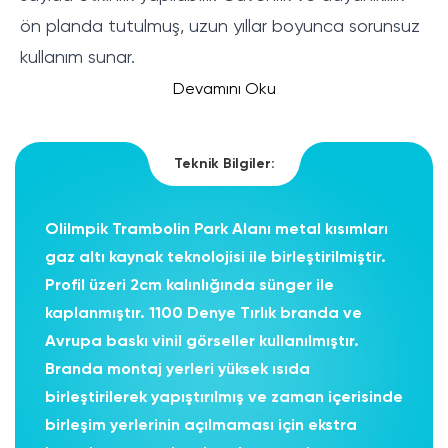
ön planda tutulmuş, uzun yıllar boyunca sorunsuz
kullanım sunar.
Maxplay, farklı büyüklüklerde
trambolin parkı
Devamını Oku
çözümleri sunarak, her tür etkinlik için uygun
parklar tasarlamaktadır. Daha fazla seçenek ve
Teknik Bilgiler:
bilgi için Maxplay
Trambolin Parkı
sayfasını ziyaret
edebilirsiniz.
Olilmpik Trambolin Park Alanı metal kısımları
gaz altı kaynak teknolojisi ile birleştirilmiştir.
Profil üzeri 2cm kalınlığında sünger ile
kaplanmıştır. 1100 Denye Tırlık branda ve
Avrupa baskı vinil görseller kullanılmıştır.
Branda montaj yerleri yüksek ısıda
birleştirilerek yapıştırılmış ve zaman içerisinde
birleşim yerlerinin açılmaması için ekstra