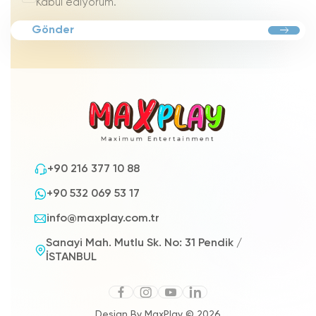
Kabul ediyorum.
Gönder
+90 216 377 10 88
+90 532 069 53 17
info@maxplay.com.tr
Sanayi Mah. Mutlu Sk. No: 31 Pendik /
İSTANBUL
Design By MaxPlay © 2026