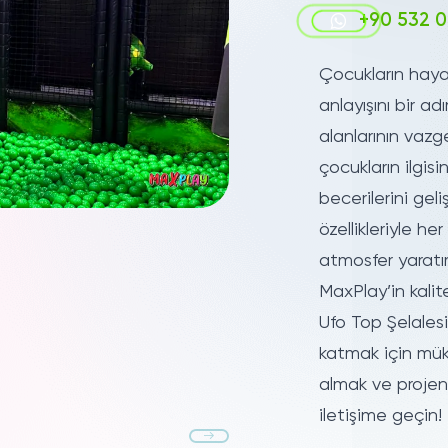
+90 532 0
Çocukların hay
anlayışını bir a
alanlarının vazge
çocukların ilgis
becerilerini gel
özellikleriyle h
atmosfer yaratır
MaxPlay’in kalit
Ufo Top Şelales
katmak için müke
almak ve proje
iletişime geçin!