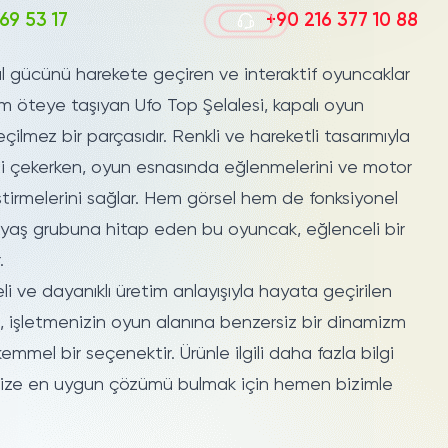
69 53 17
+90 216 377 10 88
al gücünü harekete geçiren ve
interaktif oyuncaklar
dım öteye taşıyan Ufo Top Şelalesi, kapalı oyun
çilmez bir parçasıdır. Renkli ve hareketli tasarımıyla
ini çekerken, oyun esnasında eğlenmelerini ve motor
iştirmelerini sağlar. Hem görsel hem de fonksiyonel
er yaş grubuna hitap eden bu oyuncak, eğlenceli bir
.
eli ve dayanıklı üretim anlayışıyla hayata geçirilen
i, işletmenizin oyun alanına benzersiz bir dinamizm
mmel bir seçenektir. Ürünle ilgili daha fazla bilgi
nize en uygun çözümü bulmak için hemen bizimle