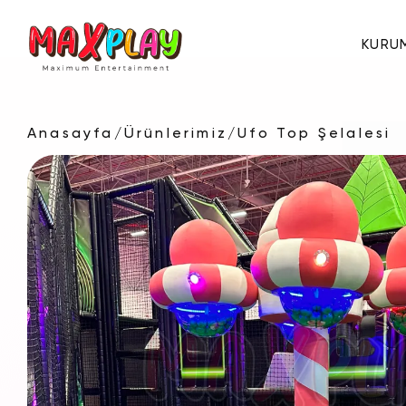
KURU
Anasayfa
/
Ürünlerimiz
/
Ufo Top Şelalesi
Hakkımızda
E-Katalog
Sertifikalar