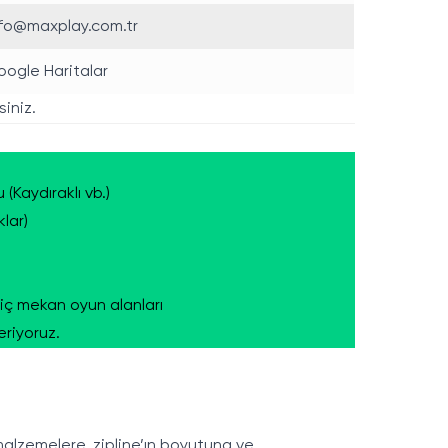
nfo@maxplay.com.tr
ogle Haritalar
siniz.
Kaydıraklı vb.)
lar)
 iç mekan oyun alanları
eriyoruz.
 malzemelere, zipline’ın boyutuna ve