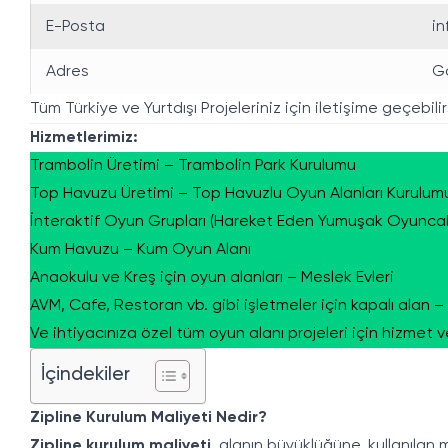
E-Posta
i
Adres
Go
Tüm Türkiye ve Yurtdışı Projeleriniz için iletişime geçebilir
Hizmetlerimiz:
Trambolin Üretimi – Trambolin Park Kurulumu
Top Havuzu Üretimi – Top Havuzlu Oyun Alanları Kurulumu (
İnteraktif Oyun Grupları (Hareket Eden Yumuşak Oyuncak
Kum Havuzu – Kum Oyun Alanı
Anaokulu ve Kreş için oyun alanları – Meslek Evleri
AVM, Cafe, Restoran vb. gibi işletmeler için kapalı alan –
Ve ihtiyacınıza özel tüm oyun alanı projeleri için hizmet v
İçindekiler
Zipline Kurulum Maliyeti Nedir?
Zipline kurulum maliyeti
, alanın büyüklüğüne, kullanılan