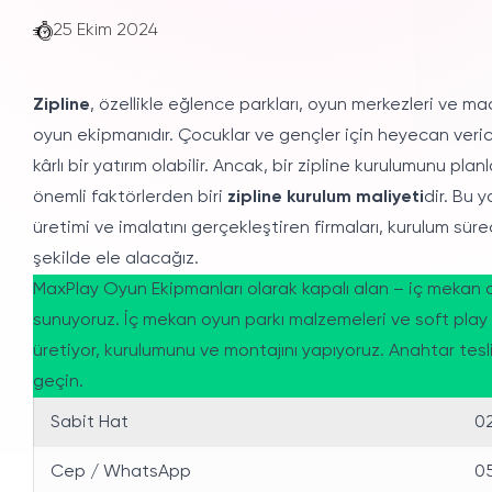
25 Ekim 2024
Zipline
, özellikle eğlence parkları, oyun merkezleri ve ma
oyun ekipmanıdır. Çocuklar ve gençler için heyecan verici
kârlı bir yatırım olabilir. Ancak, bir zipline kurulumunu 
önemli faktörlerden biri
zipline kurulum maliyeti
dir. Bu y
üretimi ve imalatını gerçekleştiren firmaları, kurulum sürec
şekilde ele alacağız.
MaxPlay Oyun Ekipmanları olarak kapalı alan – iç mekan o
sunuyoruz. İç mekan oyun parkı malzemeleri ve soft play 
üretiyor, kurulumunu ve montajını yapıyoruz. Anahtar teslim
geçin.
Sabit Hat
02
Cep / WhatsApp
05