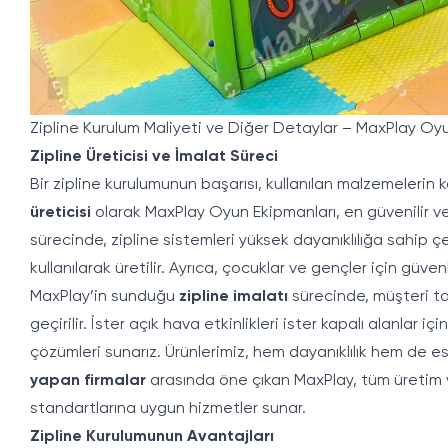
Zipline Kurulum Maliyeti ve Diğer Detaylar – MaxPlay Oy
Zipline Üreticisi ve İmalat Süreci
Bir zipline kurulumunun başarısı, kullanılan malzemelerin 
üreticisi
olarak MaxPlay Oyun Ekipmanları, en güvenilir ve
sürecinde, zipline sistemleri yüksek dayanıklılığa sahip ç
kullanılarak üretilir. Ayrıca, çocuklar ve gençler için güvenli
MaxPlay’in sunduğu
zipline imalatı
sürecinde, müşteri tal
geçirilir. İster açık hava etkinlikleri ister kapalı alanlar i
çözümleri sunarız. Ürünlerimiz, hem dayanıklılık hem de es
yapan firmalar
arasında öne çıkan MaxPlay, tüm üretim v
standartlarına uygun hizmetler sunar.
Zipline Kurulumunun Avantajları