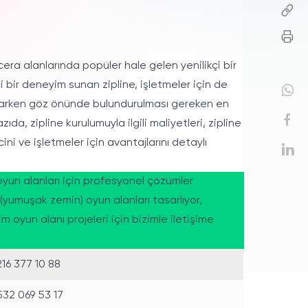
cera alanlarında popüler hale gelen yenilikçi bir
 bir deneyim sunan zipline, işletmeler için de
planlarken göz önünde bulundurulması gereken en
azıda, zipline kurulumuyla ilgili maliyetleri, zipline
ini ve işletmeler için avantajlarını detaylı
yun alanları için profesyonel çözümler
(yumuşak zemin) oyun alanları tasarlıyor,
 oyun alanı projeleri için bizimle iletişime
16 377 10 88
32 069 53 17