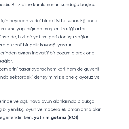
racıdır. Bir zipline kurulumunun sunduğu başlıca
 için heyecan verici bir aktivite sunar. Eğlence
 kurulumu yapıldığında müşteri trafiği artar.
nse de, hızlı bir yatırım geri dönüşü sağlar.
e düzenli bir gelir kaynağı yaratır.
iplerinden ayıran inovatif bir çözüm olarak öne
sağlar.
stemlerini tasarlayarak hem kârlı hem de güvenli
nda sektördeki deneyimimizle öne çıkıyoruz ve
zlerinde ve açık hava oyun alanlarında oldukça
ne gibi yenilikçi oyun ve macera ekipmanlarına olan
değerlendirirken,
yatırım getirisi (ROI)