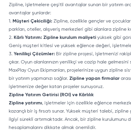
Zipline, işletmelere çeşitli avantajlar sunan bir yatırım a
avantajlar şunlardır:
1.
Müşteri Çekiciliği:
Zipline, özellikle gençler ve çocuklar
parkları, oteller, alışveriş merkezleri gibi alanlara zipline
2.
Kârlı Yatırım:
Zipline kurulum maliyeti
yüksek gibi görü
Geniş müşteri kitlesi ve yüksek eğlence değeri, işletmeler
3.
Yenilikçi Çözümler:
Bir zipline projesi, işletmenizi rak
çıkar. Oyun alanlarınızın yenilikçi ve cazip hale gelmesini 
MaxPlay Oyun Ekipmanları, projelerinize uygun zipline si
bir yatırım yapmanızı sağlar.
Zipline yapan firmalar
arası
işletmenize değer katan projeler sunuyoruz.
Zipline Yatırım Getirisi (ROI) ve Kârlılık
Zipline yatırımı
, işletmeler için özellikle eğlence merke
kazançlı bir iş fırsatı sunar. Yüksek müşteri talebi, zipli
ilgiyi sürekli artırmaktadır. Ancak, bir zipline kurulumunu 
hesaplamalarını dikkate almak önemlidir.