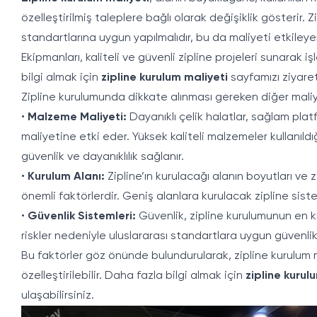
özelleştirilmiş taleplere bağlı olarak değişiklik gösterir. 
standartlarına uygun yapılmalıdır, bu da maliyeti etkiley
Ekipmanları, kaliteli ve güvenli zipline projeleri sunarak 
bilgi almak için
zipline kurulum maliyeti
sayfamızı ziyaret
Zipline kurulumunda dikkate alınması gereken diğer maliye
•
Malzeme Maliyeti:
Dayanıklı çelik halatlar, sağlam plat
maliyetine etki eder. Yüksek kaliteli malzemeler kullanıl
güvenlik ve dayanıklılık sağlanır.
•
Kurulum Alanı:
Zipline’ın kurulacağı alanın boyutları ve 
önemli faktörlerdir. Geniş alanlara kurulacak zipline siste
•
Güvenlik Sistemleri:
Güvenlik, zipline kurulumunun en k
riskler nedeniyle uluslararası standartlara uygun güvenlik
Bu faktörler göz önünde bulundurularak, zipline kurulum m
özelleştirilebilir. Daha fazla bilgi almak için
zipline kurul
ulaşabilirsiniz.