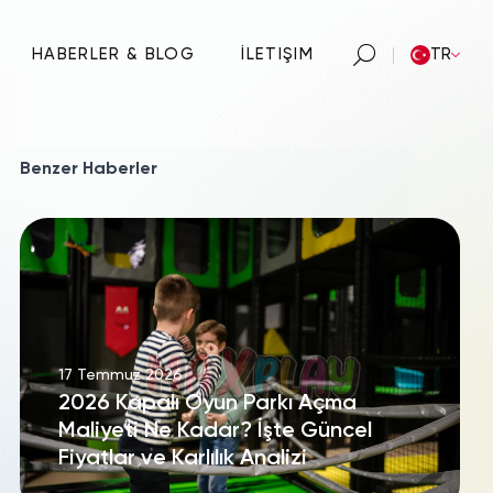
HABERLER & BLOG
İLETIŞIM
TR
Benzer Haberler
17 Temmuz 2026
2026 Kapalı Oyun Parkı Açma
Maliyeti Ne Kadar? İşte Güncel
Fiyatlar ve Karlılık Analizi