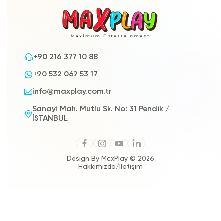
+90 216 377 10 88
+90 532 069 53 17
info@maxplay.com.tr
Sanayi Mah. Mutlu Sk. No: 31 Pendik /
İSTANBUL
Design By MaxPlay © 2026
Hakkımızda
/
İletişim