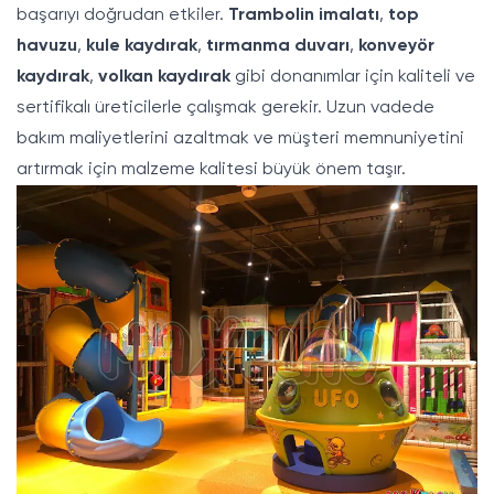
başarıyı doğrudan etkiler.
Trambolin imalatı
,
top
havuzu
,
kule kaydırak
,
tırmanma duvarı
,
konveyör
kaydırak
,
volkan kaydırak
gibi donanımlar için kaliteli ve
sertifikalı üreticilerle çalışmak gerekir. Uzun vadede
bakım maliyetlerini azaltmak ve müşteri memnuniyetini
artırmak için malzeme kalitesi büyük önem taşır.