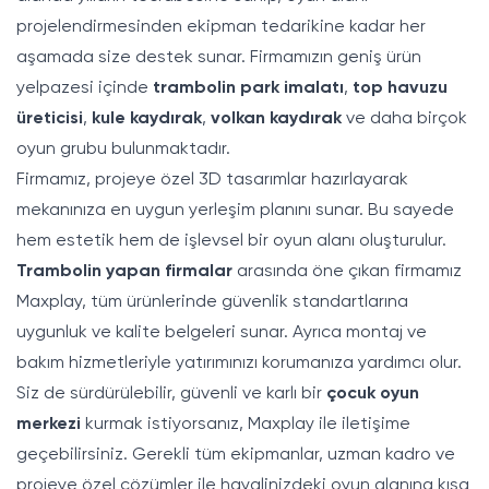
projelendirmesinden ekipman tedarikine kadar her
aşamada size destek sunar. Firmamızın geniş ürün
yelpazesi içinde
trambolin park imalatı
,
top havuzu
üreticisi
,
kule kaydırak
,
volkan kaydırak
ve daha birçok
oyun grubu bulunmaktadır.
Firmamız, projeye özel 3D tasarımlar hazırlayarak
mekanınıza en uygun yerleşim planını sunar. Bu sayede
hem estetik hem de işlevsel bir oyun alanı oluşturulur.
Trambolin yapan firmalar
arasında öne çıkan firmamız
Maxplay, tüm ürünlerinde güvenlik standartlarına
uygunluk ve kalite belgeleri sunar. Ayrıca montaj ve
bakım hizmetleriyle yatırımınızı korumanıza yardımcı olur.
Siz de sürdürülebilir, güvenli ve karlı bir
çocuk oyun
merkezi
kurmak istiyorsanız, Maxplay ile iletişime
geçebilirsiniz. Gerekli tüm ekipmanlar, uzman kadro ve
projeye özel çözümler ile hayalinizdeki oyun alanına kısa