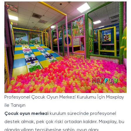
Profesyonel Çocuk Oyun Merkezi Kurulumu İçin Maxplay
ile Tanışın
Çocuk oyun merkezi
kurulum sürecinde profesyonel
destek almak, pek çok riski ortadan kaldırır.
Maxplay
, bu
alanda yılların tecrübesine sahip, oyun alanı