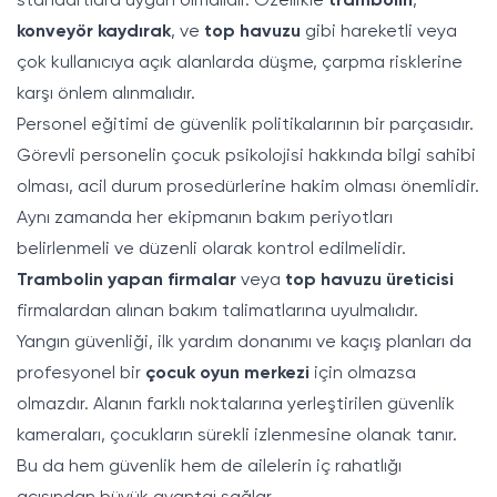
standartlara uygun olmalıdır. Özellikle
trambolin
,
konveyör kaydırak
, ve
top havuzu
gibi hareketli veya
çok kullanıcıya açık alanlarda düşme, çarpma risklerine
karşı önlem alınmalıdır.
Personel eğitimi de güvenlik politikalarının bir parçasıdır.
Görevli personelin çocuk psikolojisi hakkında bilgi sahibi
olması, acil durum prosedürlerine hakim olması önemlidir.
Aynı zamanda her ekipmanın bakım periyotları
belirlenmeli ve düzenli olarak kontrol edilmelidir.
Trambolin yapan firmalar
veya
top havuzu üreticisi
firmalardan alınan bakım talimatlarına uyulmalıdır.
Yangın güvenliği, ilk yardım donanımı ve kaçış planları da
profesyonel bir
çocuk oyun merkezi
için olmazsa
olmazdır. Alanın farklı noktalarına yerleştirilen güvenlik
kameraları, çocukların sürekli izlenmesine olanak tanır.
Bu da hem güvenlik hem de ailelerin iç rahatlığı