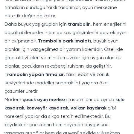
firmaların sunduğu farklı tasarımlar, oyun merkezine
estetik değer de katar.
Daha büyük yaş grupları için
trambolin
, hem enerjilerini
boşaltabilecekleri hem de kas gelişimlerini destekleyen
bir ekipmandır.
Trambolin park imalatı
, büyük oyun
alanları için vazgeçilmez bir yatırım kalemidir. Özellikle
grup aktiviteleri ve mini turnuvalar için uygun olan bu
alanlar, çocukların rekabetçi ruhlarını da geliştirir.
Trambolin yapan firmalar
, farklı ebat ve zorluk
seviyelerinde modeller sunarak ihtiyaçlara özel
çözümler üretir.
Modern
çocuk oyun merkezi
tasarımlarında ayrıca
kule
kaydırak
,
konveyör kaydırak
,
volkan kaydırak
gibi
hareketli yapılar da sıkça tercih edilmektedir. Bu
kaydıraklar çocukların hem heyecan duygusunu
yaşamasını sağlar hem de güvenli şekilde yüksekten