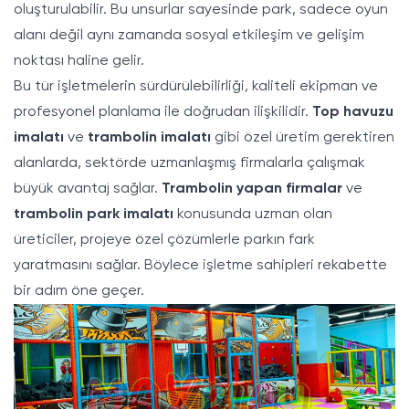
oluşturulabilir. Bu unsurlar sayesinde park, sadece oyun
alanı değil aynı zamanda sosyal etkileşim ve gelişim
noktası haline gelir.
Bu tür işletmelerin sürdürülebilirliği, kaliteli ekipman ve
profesyonel planlama ile doğrudan ilişkilidir.
Top havuzu
imalatı
ve
trambolin imalatı
gibi özel üretim gerektiren
alanlarda, sektörde uzmanlaşmış firmalarla çalışmak
büyük avantaj sağlar.
Trambolin yapan firmalar
ve
trambolin park imalatı
konusunda uzman olan
üreticiler, projeye özel çözümlerle parkın fark
yaratmasını sağlar. Böylece işletme sahipleri rekabette
bir adım öne geçer.