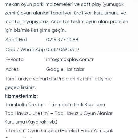
mekan oyun parkı malzemeleri ve soft play (yumuşak
zemin) oyun alanları tasarlıyor, üretiyor, kurulumunu ve
montajını yapıyoruz. Anahtar teslim oyun alanı projeleri
için bizimle iletişime geçin.
Sabit Hat
0216 377 10 88
Cep / WhatsApp
0532 069 53 17
E-Posta
info@maxplay.com.tr
Adres
Google Haritalar
Tüm Türkiye ve Yurtdışı Projeleriniz için iletişime
geçebilirsiniz.
Hizmetlerimiz:
Trambolin Üretimi – Trambolin Park Kurulumu
Top Havuzu Üretimi – Top Havuzlu Oyun Alanları
Kurulumu (Kaydıraklı vb.)
İnteraktif Oyun Grupları (Hareket Eden Yumuşak