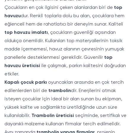
Çocukların en çok ilgisini çeken alanlardan biri de
top
havuzu
dur. Renkli toplarla dolu bu alan, çocuklara hem
eğlenceli hem de rahatlatıcı bir deneyim sunar. Kaliteli
top havuzu imalatı
, çocukların güvenliği açısından
oldukça önemlidir. Kullanılan top materyallerinin toksik
madde içermemesi, havuz alanının çevresinin yumuşak
panellerle desteklenmesi gereklidir. Güvenilir
top
havuzu üreticisi
ile çalışmak, parkın kalitesini doğrudan
etkiler.
Kapalı çocuk parkı
oyuncakları arasında en çok tercih
edilenlerden biri de
trambolin
dir. Enerjilerini atmak
isteyen çocuklar için ideal bir alan sunan bu ekipman,
yüksek kalite ve sağlamlıkta üretildiğinde uzun süre
kullanılabilir.
Trambolin üreticisi
seçiminde, sertifikalı ve
dayanıklı malzeme kullanan firmalar tercih edilmelidir.
Aynı zamanda
trambolin yapan firmalar
, projenin