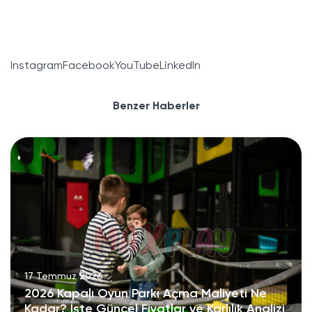
Instagram
Facebook
YouTube
LinkedIn
Benzer Haberler
17 Temmuz 2026
2026 Kapalı Oyun Parkı Açma Maliyeti Ne
Kadar? İşte Güncel Fiyatlar ve Karlılık Analizi