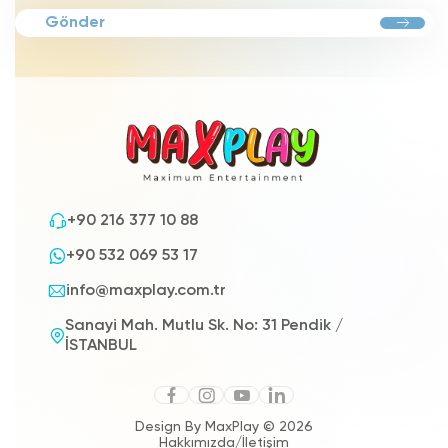
Gönder
+90 216 377 10 88
+90 532 069 53 17
info@maxplay.com.tr
Sanayi Mah. Mutlu Sk. No: 31 Pendik /
İSTANBUL
Design By MaxPlay © 2026
Hakkımızda
/
İletişim