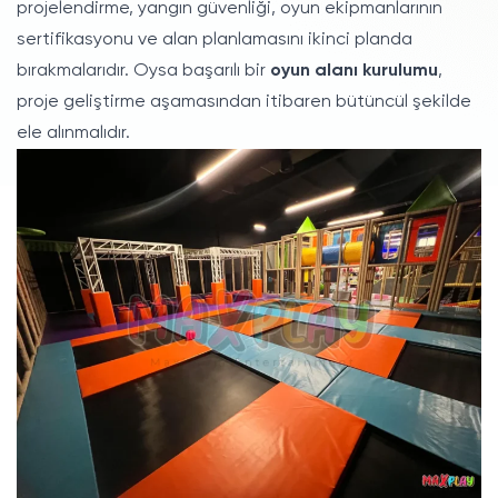
projelendirme, yangın güvenliği, oyun ekipmanlarının
sertifikasyonu ve alan planlamasını ikinci planda
bırakmalarıdır. Oysa başarılı bir
oyun alanı kurulumu
,
proje geliştirme aşamasından itibaren bütüncül şekilde
ele alınmalıdır.