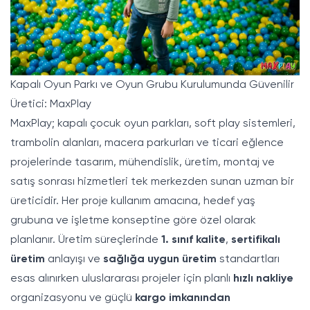
Kapalı Oyun Parkı ve Oyun Grubu Kurulumunda Güvenilir
Üretici: MaxPlay
MaxPlay
; kapalı çocuk oyun parkları, soft play sistemleri,
trambolin alanları, macera parkurları ve ticari eğlence
projelerinde tasarım, mühendislik, üretim, montaj ve
satış sonrası hizmetleri tek merkezden sunan uzman bir
üreticidir. Her proje kullanım amacına, hedef yaş
grubuna ve işletme konseptine göre özel olarak
planlanır. Üretim süreçlerinde
1. sınıf kalite
,
sertifikalı
üretim
anlayışı ve
sağlığa uygun üretim
standartları
esas alınırken uluslararası projeler için planlı
hızlı nakliye
organizasyonu ve güçlü
kargo imkanından