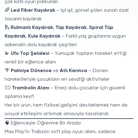
çok katlı oyun parkurları
🌈
Led Fiber Kaydırak
– Işıl ışıl, görsel şölen sunan özel
tasarım kaydırak
🛝
Rulmanlı Kaydırak
,
Tüp Kaydırak
,
Spiral Tüp
Kaydırak
,
Kule Kaydırak
– Farklı yaş gruplarına uygun
adrenalin dolu kaydırak çeşitleri
💫
Ufo Top Şelalesi
– Yumuşak topların hareket ettiği
renkli bir eğlence alanı
🌴
Palmiye Dönence
ve
Atlı Karınca
– Dönen
hareketleriyle çocukların en sevdiği aktiviteler
🤸‍♂️
Trambolin Alanı
– Enerji dolu çocuklar için güvenli
zıplama keyfi
Her bir ürün, hem fiziksel gelişimi desteklemek hem de
sosyal etkileşimi artırmak amacıyla tasarlandı.
🧠 Eğlenceyle Öğrenme Bir Arada
Max Play’in Trabzon soft play oyun alanı, sadece