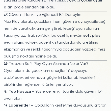
yüksekliğiyle Karadeniz’in en dikkat çekici
çocuk oyun
alanı
projelerinden biri oldu.
👶 Güvenli, Renkli ve Eğlenceli Bir Deneyim
Max Play olarak, çocukların hem güvenle oynayabileceği
hem de yaratıcılıklarını geliştirebileceği oyun alanları
tasarlıyoruz. Trabzon’daki bu özel iç mekân
soft play
oyun alanı
, yüksek güvenlik standartlarıyla üretilmiş
ekipmanları ve renkli tasarımıyla çocukların vazgeçilmez
buluşma noktası haline geldi.
🧩 Trabzon Soft Play Oyun Alanında Neler Var?
Oyun alanında çocukların enerjilerini doyasıya
atabilecekleri ve hayal güçlerini kullanabilecekleri
birbirinden eğlenceli ürünler yer alıyor:
🎯
Top Havuzu
– Yüzlerce renkli top ile dolu güvenli bir
oyun alanı
🌀
Labirentler
– Çocukların keşfetme duygusunu artıran