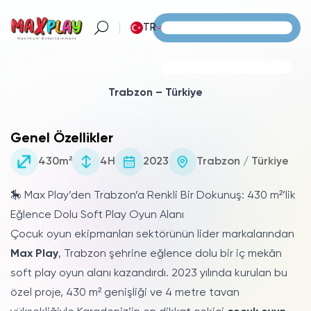
TR
Trabzon – Türkiye
Genel Özellikler
430m²
4H
2023
Trabzon / Türkiye
🎠 Max Play’den Trabzon’a Renkli Bir Dokunuş: 430 m²’lik
Eğlence Dolu Soft Play Oyun Alanı
Çocuk oyun ekipmanları sektörünün lider markalarından
Max Play
, Trabzon şehrine eğlence dolu bir iç mekân
soft play oyun alanı kazandırdı. 2023 yılında kurulan bu
özel proje, 430 m² genişliği ve 4 metre tavan