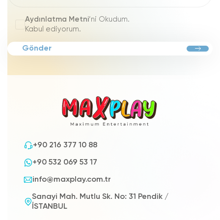
Aydınlatma Metni
’ni Okudum.
Kabul ediyorum.
Gönder
+90 216 377 10 88
+90 532 069 53 17
info@maxplay.com.tr
Sanayi Mah. Mutlu Sk. No: 31 Pendik /
İSTANBUL