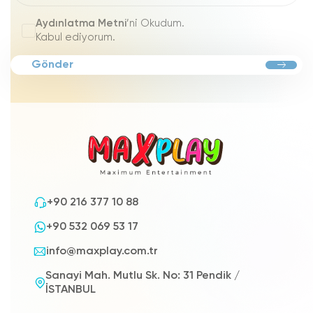
Aydınlatma Metni
’ni Okudum.
Kabul ediyorum.
Gönder
+90 216 377 10 88
+90 532 069 53 17
info@maxplay.com.tr
Sanayi Mah. Mutlu Sk. No: 31 Pendik /
İSTANBUL